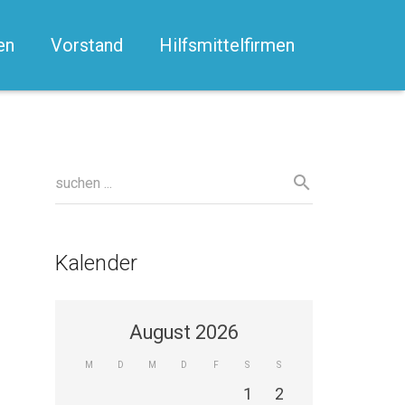
en
Vorstand
Hilfsmittelfirmen
Kalender
August 2026
M
D
M
D
F
S
S
1
2